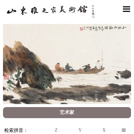

艺术家
Z
Y
X

检索拼音：