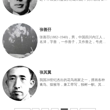
曾于1952年3月11日-1961年2月24日担任台湾
立法院长。
张善孖
张善孖(1882~1940)，男，中国四川内江人，
名泽，字善 ，一作善子，又作善之，号虎
痴。现代名画家，张大千的二哥，画虎大
师。少年从母学画，曾拜李瑞清门下，喜爱
武术，跟其弟张大千一师从心意拳大师宝鼎
习心意拳及内功十三段。
张其翼
我国20世纪杰出的花鸟画家之一，擅画各种
禽鸟、猿猴等，兼工带写，独树一帜。其曾
祖父张德彝曾任清政府驻欧使节，是目睹巴
黎公社革命全过程的唯一中国人。张其翼自
幼年起就酷爱绘画，家长曾将金城请到家中
指导。