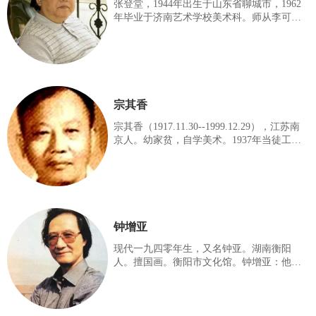
室导师，中国长城书画院执行副院长兼艺委
张登堂，1944年出生于山东省聊城市，1962
会秘书长，海军政治部文艺创作室专业画
年毕业于济南艺术学校美术科。师从李可
家，金水阁书画院副院长，国家一级美术
染、李苦禅等国画大师学习创作，作品主要
师。
为山水画等题材，现为中国美术家协会会
员，山东省政协委员，山东省美协理事，济
南市美协副主席，山东画院山水画研究会会
长，山东大学美术考古研究所兼职教授，山
东省政协联谊书画院副院长，河山画会理
宗其香
事，济南画院院长，一级美术师。 2015年8
月25日，因病医治无效，在济南逝世，享年
宗其香（1917.11.30--1999.12.29），江苏南
71岁。
京人。幼家贫，自学美术。1937年当徒工
时，《山水》即入选教育部第二次全国美
展。1939年考入中央大学艺术系，1944年毕
业，被徐悲鸿聘为中国美术学院助理研究
员。历任国立北平艺术专科学校讲师，中央
美术学院教授、水彩教研室主任、中国画系
山水科主任、中国美术家协会会员。擅人
钟增亚
物、山水画，尤长夜景。代表作品有《艺君
像》《漓江夜》《寺前小集》等。有《宗其
现代一九四零年生，又名钟亚。湖南衡阳
香画集》行世。
人。擅国画。衡阳市文化馆。钟增亚：他深
得恩师关山月、黎雄才、杨之光的教诲，毕
业从事中国书画艺术的创作与研究，始终以
生活为源泉，在生活中不断探索，不断创
新，使传统文化在现代观念的笔墨探索、融