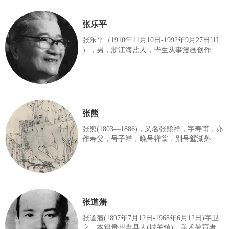
汇中不断创造出书画艺术的新境界。他的美
术作品曾入选第四、六、七、八、九届全国
张乐平
美展，国画《楚人》入选中国画百年大展。
出版有《钟增亚中国画选集》、《钟增亚速
张乐平（1910年11月10日-1992年9月27日[1]
写集》。他曾任“中国画三百家”、“第四届全
），男，浙江海盐人，毕生从事漫画创作，
国山水画展”、“新世纪中国画大赛”、“第九届
画笔生涯达60多个春秋。1949年后，在中国
全国美展港台展”评委。
美术家协会上海分会、解放日报社、上海少
年儿童出版社任专业画家。80年代后任中国
美术家协会顾问、《漫画世界》主编。其漫
画以政治讽刺见长。1949年后还画了三毛在
新时代的经历系列画集，共出版10多部三毛
张熊
形象的漫画集。 他所创作的三毛形象，妇孺
皆知，名播海外，被誉为“三毛之父”。 三毛
张熊(1803—1886)，又名张熊祥，字寿甫，亦
之父张乐平（①漫画“三毛”形象的创作者；
作寿父，号子祥，晚号祥翁，别号鸳湖外
②作家“三毛”陈懋平的干爹），是中国当代
史，鸳湖老人，鸳湖老者，鸳鸯湖外史，西
最杰出
厢客。别署清河伯子，髯参军。室名银藤花
馆。秀水（今浙江嘉兴）人，张熊年青时代
就移居上海，参加各种美术活动。
张道藩
张道藩(1897年7月12日-1968年6月12日)字卫
之，本籍贵州盘县人(城关镇)，美术教育者。