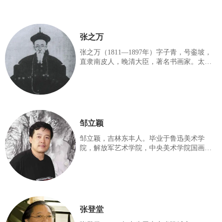
张之万
张之万（1811—1897年）字子青，号銮坡，
直隶南皮人，晚清大臣，著名书画家。太子
太保张之洞堂兄。道光二十七年进士；同治
间，署河南巡抚，移督漕运，历江苏巡抚、
闽浙总督。光绪中，光绪八年，为兵部尚
书，后调刑部。十年，入值军机处，兼署吏
部尚书。后为协办大学土、体仁阁大学士、
东阁大学士。二十二年(1896)年老致仕，赏食
邹立颖
全俸。二十三年，卒，年八十七岁，赠太
保，谥文达，入祀贤良祠。 画承家学，山水
邹立颖，吉林东丰人。毕业于鲁迅美术学
用笔绵邀，骨秀神清，为士大夫画中逸品。
院，解放军艺术学院，中央美术学院国画系
初与戴熙讨论六法，交最相契，时称南戴北
硕士研究生班。现为中国美术家协会理事，
张。书精小楷，唐法晋韵，兼擅其胜，有
中国美术家协会中国画艺委会委员，文化部
《张
中国画学会理事，文化部青联美术委员会副
主任，中国美术家协会蒋兆和艺术研究会副
秘书长，吉林师范大学美术学院双聘教授，
吉林艺术学院美术学院特聘教授、硕士研究
张登堂
生导师，中国人民大学邹立颖水墨人物工作