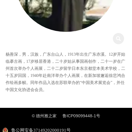

杨善深，男，汉族，广东台山人，1913年出生广东赤溪。12岁开始
临摹古画，17岁移居香港，二十岁始从事国画创作，二十一岁在广
州首次举办个人画展，二十二岁留学日本东京都堂本美术学校，二
十五岁回国，1940年赴南洋举办个人画展，在新加坡邂逅徐悲鸿合
作绘画多帧。同年作品入选在苏联举办的“中国美术展览会”，并任
中国文化协进会会员。
© 德州雅之家
鲁ICP09099448-1号
鲁公网安备37149202000191号