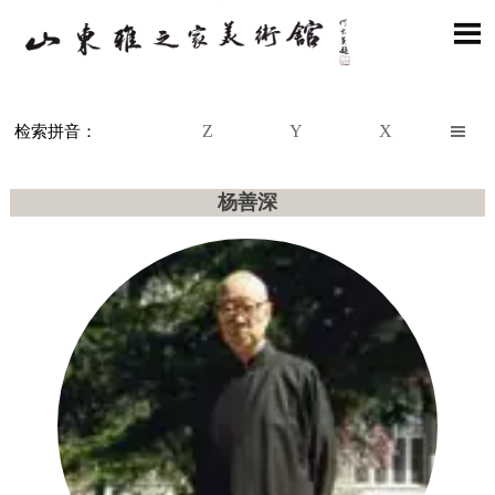

Z
Y
X

检索拼音：
杨善深