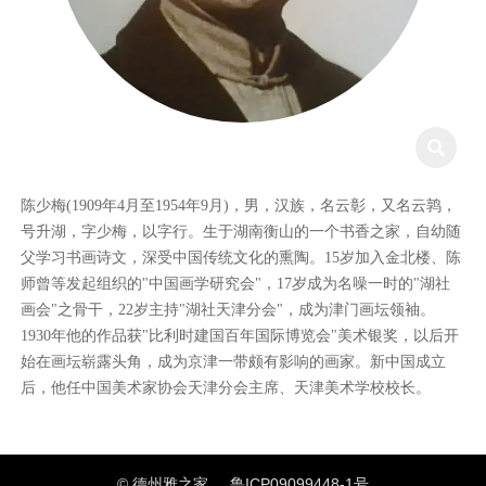

陈少梅(1909年4月至1954年9月)，男，汉族，名云彰，又名云鹑，
号升湖，字少梅，以字行。生于湖南衡山的一个书香之家，自幼随
父学习书画诗文，深受中国传统文化的熏陶。15岁加入金北楼、陈
师曾等发起组织的"中国画学研究会"，17岁成为名噪一时的"湖社
画会"之骨干，22岁主持"湖社天津分会"，成为津门画坛领袖。
1930年他的作品获"比利时建国百年国际博览会"美术银奖，以后开
始在画坛崭露头角，成为京津一带颇有影响的画家。新中国成立
后，他任中国美术家协会天津分会主席、天津美术学校校长。
© 德州雅之家
鲁ICP09099448-1号