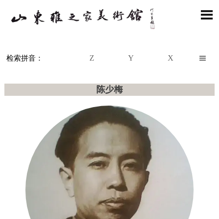

Z
Y
X

检索拼音：
陈少梅