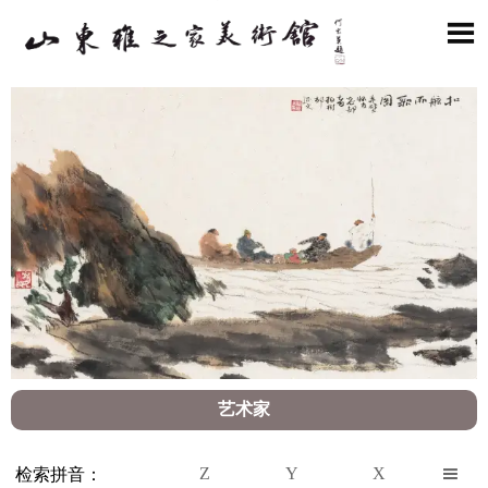

艺术家
Z
Y
X

检索拼音：