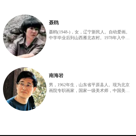
聂鸥
聂鸥(1948-)，女，辽宁新民人。自幼爱画。
中学毕业后到山西雁北农村。1978年入中央
美术学院中国画系研究生班，曾受蒋兆和、
叶浅予、李可染、刘凌沧诸先生指导。二级
美术师，现为北京画院画家，中国美术家协
会理事。 擅长版画、水墨人物画、油画、连
环画，作品多次参加全国、地区及数人联
展，?多次赴国外参展。曾在新加坡及台湾分
南海岩
别举办个展。作品曾获全国美展铜牌奖，中
日水墨画优秀奖，北京美展甲等奖、优秀奖
男，1962年生，山东省平原县人。现为北京
等。 另有作品为中国画研究院、北京市美
画院专职画家，国家一级美术师，中国美术
协、中央美术学院等处收藏。1987年、1988
家协会会员。自幼酷爱绘画，27岁时参加大
年分别在新加坡、台湾举办个人画展
陆、香港和台湾三地当代中国水墨新人展，
获新人优秀奖；同年在牡丹杯国际书画大奖
展中获二等奖；1993年获北京市首届国际绘
画书法艺术大展国画三等奖并参加华夏百家
赴台精品展，在中国画坛初露锋芒。1994年
入北京画院，深造于王明明画室，并受益于