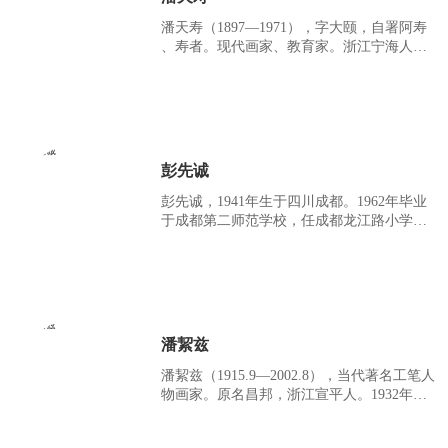
潘天寿（1897—1971），字大颐，自署阿寿
、寿者。现代画家、教育家。浙江宁海人。
1915年考入浙江省立第一师范学校，受教于
经亨颐、李叔同等人。其写意花鸟初学吴昌
硕，后取法石涛、八大，曾任中国美术家协
会副主席、浙江美术学院院长等职。为第
一、二、三届全国人大代表，中国文联委
员；1958年被聘为苏联艺术科学院名誉院
彭先诚
士。著有《中国绘画史》《听天阁画谈随
笔》等。
彭先诚，1941年生于四川成都。1962年毕业
于成都第二师范学校，任成都龙江路小学美
术教师，1969年任成都东城区文化馆美工，
1973年任成都东城少年宫儿童美术组辅导
员，1984年调四川省诗书画院从事美术创
作。四川省诗书画院国家一级美术师、中国
美术家协会会员、四川美术家协会理事。
潘絜兹
潘絜兹（1915.9—2002.8），当代著名工笔人
物画家。原名昌邦，浙江宣平人。1932年入
北京京华美术学院，师事吴光宇、徐燕孙，
专攻工笔重彩人物画。1937年入伍，1945年