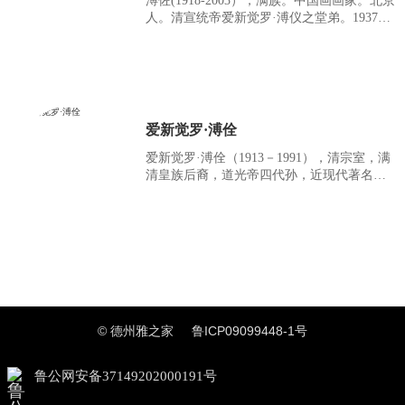
溥佐(1918-2003），满族。中国画画家。北京
人。清宣统帝爱新觉罗·溥仪之堂弟。1937年
入松风画会。1949年后在河北艺术师范学
院、天津美术学院任教。曾加入中国画研究
会。中国民主同盟盟员。中国美术家协会会
员，第六届全国政协委员，天津市民族事务
委员会副主任，民盟天津市委委员。擅长中
国画，出版有《溥佐画集》，与孙其峰、张
爱新觉罗·溥佺
其翼合作出版《花鸟画范》，与孙其峰等人
编绘出版《翎毛参考资料》等。
爱新觉罗·溥佺（1913－1991），清宗室，满
清皇族后裔，道光帝四代孙，近现代著名书
画家。字松窗，以字行，笔名雪溪、尧仙、
健斋，与溥伒、溥僴、溥佐兄弟四人并为书
画大家，被称为一门四杰。1928年入松风画
会。1936年参加中国画学研究会。23岁即被
聘为辅仁大学美术系讲师，教授国画山水。
曾兼任北平国立艺专讲师、教授，北京大学
美术补习班教授。新中国成立后，参加北京
新国画研究会，后为中央文史馆馆员，北京
画院画师，北京市人大代表，中国画协、美
© 德州雅之家
鲁ICP09099448-1号
协会员。1953年加入北京中国画研究会并任
执行委员和秘书处主任，1955
鲁公网安备37149202000191号