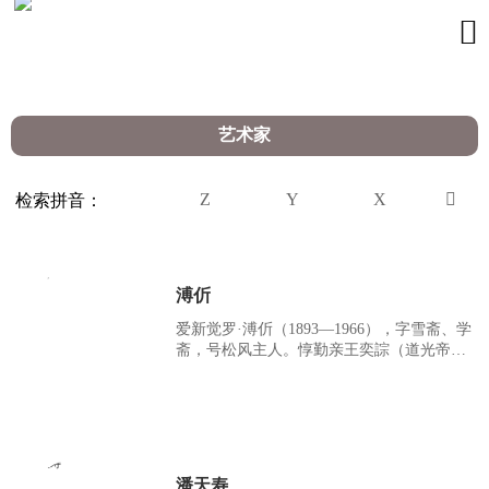

艺术家
Z
Y
X

检索拼音：
溥伒
爱新觉罗·溥伒（1893—1966），字雪斋、学
斋，号松风主人。惇勤亲王奕誴（道光帝旻
宁第五子）之孙、贝勒爱新觉罗·载瀛（奕誴
第四子）长子。
潘天寿