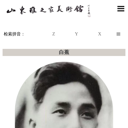

Z
Y
X

检索拼音：
白蕉