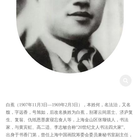

白蕉（1907年11月3日—1969年2月3日），本姓何，名法治，又名
馥，字远香，号旭如，后改名换姓为白蕉，别署云间居士、济庐复
生、复翁、仇纸恩墨废寝忘食人等，上海金山区张堰镇人，书法
家，与黄宾虹、高二适、李志敏合称“20世纪文人书法四大家”。
出身于书香门第，曾任上海中国画院筹委会委员兼秘书室副主任，