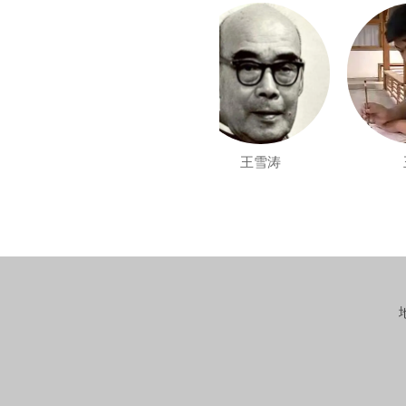
吴昌硕
王雪涛
王镛