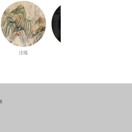
汪琨
吴青霞
汪溶
阁