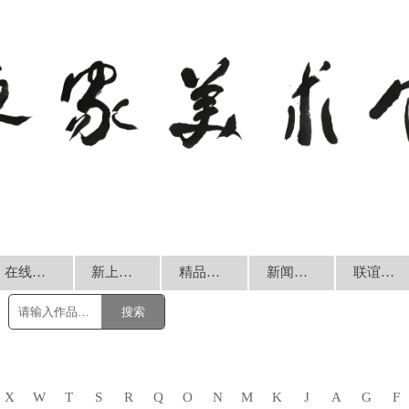
在线销售
新上书画
精品回放
新闻动态
联谊交流
搜索
X
W
T
S
R
Q
O
N
M
K
J
A
G
F