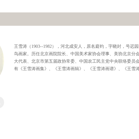
王雪涛（1903--1982），河北成安人，原名庭钧，字晓封，号
鸟画家。历任北京画院院长、中国美术家协会理事、美协北京分
大代表、北京市第五届政协常委、中国农工民主党中央联络委员会
有《王雪涛画集》、《王雪涛画辑》、《王雪涛画谱》、《王雪
