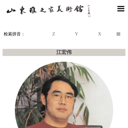

Z
Y
X

检索拼音：
江宏伟