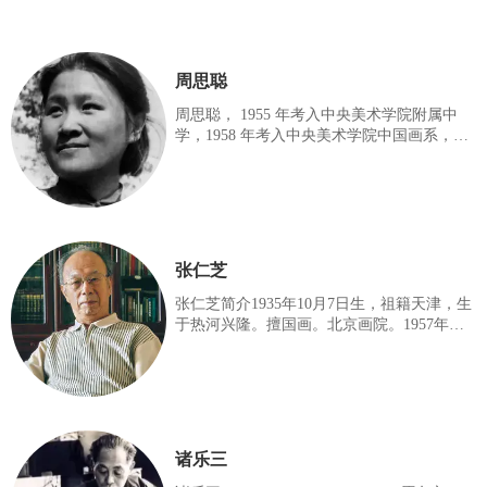
周思聪
周思聪， 1955 年考入中央美术学院附属中
学，1958 年考入中央美术学院中国画系，曾
得到李可染、蒋兆和、叶浅予、刘凌仓、李
苦禅、郭味蕖等诸位名师指点，1963年毕业
后分配到北京中国画院（今北京画院），为
北京画院一级美术师、中国美术家协会常务
理事、中国美术家协会副主席。 周思聪受过
严格的艺术训练，擅长水墨人物画，兼及花
张仁芝
卉，偶作山水。造型能力极强，早期作品带
有一定的情节性，笔墨清新、洒脱，富有表
张仁芝简介1935年10月7日生，祖籍天津，生
现力。自80年代起，她又致力于自身画风的
于热河兴隆。擅国画。北京画院。1957年毕
变革与探索，在作品中引入西方现代艺术表
业于中央美术学院附中，1962年毕业于中央
现形式，同时对笔墨加以提炼和强化，
美院中国画系，1965年在北京中国画院进修
班结业。现为北京画院专业画家北京画院艺
术委员会委员，中国美术家协会会员，中国
书法家协会会员，北京市美协理事，东方美
术交流学会常务理事，北京画院专业画家，
诸乐三
一级美术师。曾任画院山水创作室主任。作