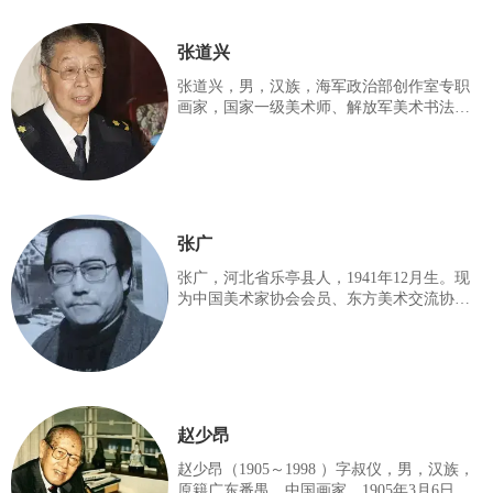
平、卢禹舜合作举办「四人山水画作品联
展」，其后参加由中国美术家协会、中国画
张道兴
研究院主办的「中国山水画作品联展」。
1990年亦参加上海美术馆主办的「六人山水
张道兴，男，汉族，海军政治部创作室专职
画集」和黑龙江省美术馆主办的「四人山水
画家，国家一级美术师、解放军美术书法研
画展」。一年后，参加在香港举办的「中国
究院副院长、中国美术家协会中国画艺术委
山水画特别邀请展」和新加坡的「四人作
员会副主任、第三届中国书法家协会理事，
中国书法家协会艺术委员会委员，书法创作
评审委员会委员，中国友联画院艺术委员会
副主任，中国文联书画艺术中心理事，中国
艺术研究院中国美术创作院创作研究员，中
张广
央文史研究馆书画院院部委员，西泠印社社
员。享受国务院政府特殊津贴专家。多次担
张广，河北省乐亭县人，1941年12月生。现
任全国、全军美展评委。四、五岁的时候就
为中国美术家协会会员、东方美术交流协会
开始画，并且特别爱画。擅中国画、书法及
理事、国家一级美术师及人民美术出版社专
篆刻。[1-2] 创作继承传统，力求创新。画风
业画家。1965年毕业于中央美术学院国画
自然古
系，在校期间，入蒋兆和教授画室专攻写实
人物画，并得到叶浅予教授的指导，奠定了
坚实的写实功夫。擅长人物、动物、山水，
尤擅画马和牛。
赵少昂
赵少昂（1905～1998 ）字叔仪，男，汉族，
原籍广东番禺。中国画家。1905年3月6日生