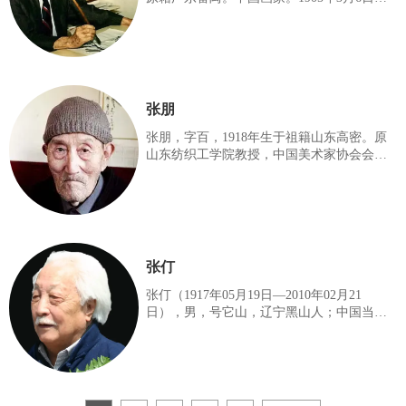
于广东广州。 1998年逝世于香港。少丧父，
家贫，以做工谋生。 业余自学绘画。赵少昂
擅花鸟、走兽， 继承岭南画派的传统，主张
革新中国画。他的画能融汇古今，并汲取外
国绘画的表现形式，同时又注重师法造化。
作品笔墨简练、生动，形神兼备，深受人们
张朋
的欢迎。著名书画家伍嘉陵为其入室弟子。
历任广州市立美术学校中国画系主任、广州
张朋，字百，1918年生于祖籍山东高密。原
大学美术科教授。出版有《少昂近作集》、
山东纺织工学院教授，中国美术家协会会
《少昂画集》、《赵少昂画集》，著有《实
员。张朋艺术有其家学渊源和传统功底及西
用绘画学》。
方绘画的基础。擅大写意花鸟、草虫、动物
等，兼写人物山水，其作品构图新颖、造型
夸张、笔墨洗炼、形神生动，构成自己独特
的风格。张朋是本世纪我国杰出的国画艺术
家。出版有《张朋画辑》、《张朋画集》、
张仃
《张朋画选》、《抚鹤堂藏张朋画集》及新
增再版的《抚鹤堂藏张朋画集》等。
张仃（1917年05月19日—2010年02月21
日），男，号它山，辽宁黑山人；中国当代
著名国画家、漫画家、壁画家、书法家、工
艺美术家、美术教育家、美术理论家；曾担
任中国文联委员、中国美术家协会常务理
事、中国美术家协会全国壁画工作委员会主
任委员、中国工艺美术家协会副理事长、中