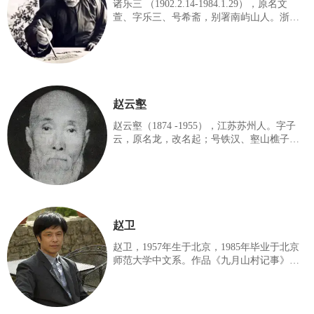
品《峨眉山谷》获北京市1980年美术创作甲
诸乐三 （1902.2.14-1984.1.29），原名文
级奖第一名；《屹立千秋》入选区1984年第
萱、字乐三、号希斋，别署南屿山人。浙江
六届全国美术作品展览，被廉政为优秀作
安吉鹤溪村人。著名国画家、杰出的艺术教
品，为中国美术馆收藏；《峨眉
育家。中国美术学院教授、研究生导师、浙
江省政协常委、西泠印社副社长、中国书法
家协会名誉理事、中国美术家协会浙江分会
副主席、中国第四次文代会特邀代表。出版
有《诸乐三画集》、《诸乐三书画篆刻
赵云壑
集》、《希斋题画诗选》、《希斋诗抄》
等。代表作品有《蜀葵》、《红梅图》、
赵云壑（1874 -1955），江苏苏州人。字子
《九秋风露》等.
云，原名龙，改名起；号铁汉、壑山樵子、
云壑子、壑道人，晚号壑叟、秃翁、半秃老
人、秃尊者、泉梅老人。斋名有：日畊心草
堂、十泉十梅之居、云起楼、还读楼。另有
春晖草堂、思寒斋、无休庵等。赵子云初学
画于任预、顾沄，后师从吴昌硕，尽弃前
学，遂成名，为吴昌硕高足。后移居上海，
赵卫
为『海上题襟馆』常任理事，海上书画联合
会会员。善绘花卉，山水，兼擅篆刻，亦能
赵卫，1957年生于北京，1985年毕业于北京
草书。书、画、篆刻皆得吴昌硕之神韵而不
师范大学中文系。作品《九月山村记事》于
徒袭其貌，博采徐渭、石涛、石溪、八大山
1986年入选「北京市美术作品展览」并获优
人之法，是以画益豪迈，声誉日隆。
秀作品奖而1988年《秋红时节》参加「北京
国际水墨画展」亦获优秀作品奖。赵氏活跃
于中外美术展览，1987年，与陈向迅、陈