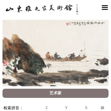

艺术家
Z
Y
X

检索拼音：