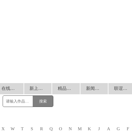
在线销售
新上书画
精品回放
新闻动态
联谊交流
搜索
X
W
T
S
R
Q
O
N
M
K
J
A
G
F