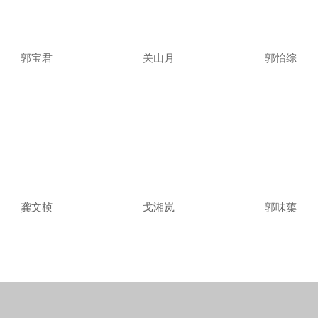
郭宝君
关山月
郭怡综
龚文桢
戈湘岚
郭味蕖