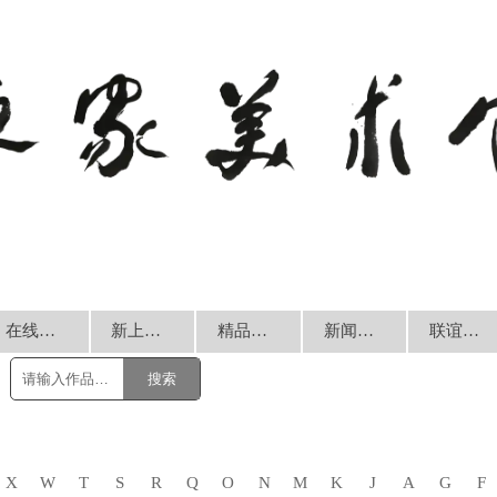
在线销售
新上书画
精品回放
新闻动态
联谊交流
搜索
X
W
T
S
R
Q
O
N
M
K
J
A
G
F