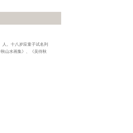
乡）人。十八岁应童子试名列
待秋山水画集》、《吴待秋