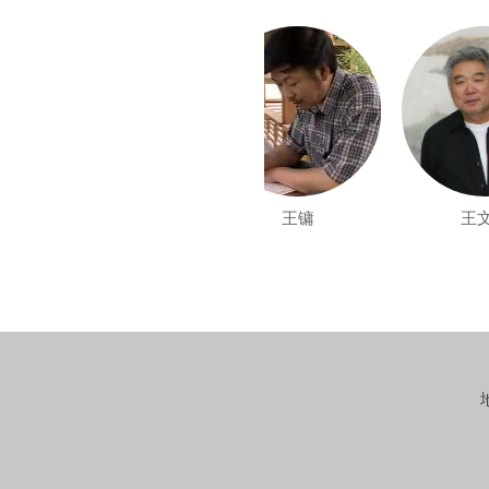
王雪涛
王镛
王文芳