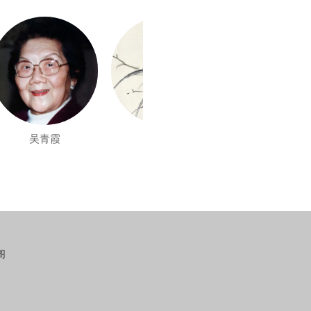
吴青霞
汪溶
王福庵
阁