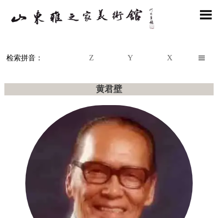

Z
Y
X

检索拼音：
黄君壁