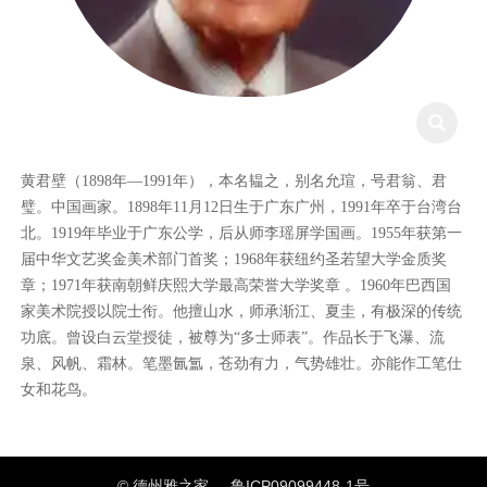

黄君壁（1898年—1991年），本名韫之，别名允瑄，号君翁、君
璧。中国画家。1898年11月12日生于广东广州，1991年卒于台湾台
北。1919年毕业于广东公学，后从师李瑶屏学国画。1955年获第一
届中华文艺奖金美术部门首奖；1968年获纽约圣若望大学金质奖
章；1971年获南朝鲜庆熙大学最高荣誉大学奖章 。1960年巴西国
家美术院授以院士衔。他擅山水，师承渐江、夏圭，有极深的传统
功底。曾设白云堂授徒，被尊为“多士师表”。作品长于飞瀑、流
泉、风帆、霜林。笔墨氤氲，苍劲有力，气势雄壮。亦能作工笔仕
女和花鸟。
© 德州雅之家
鲁ICP09099448-1号