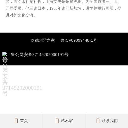
席，西泠印社副社长，上海文史馆馆员等职。为全国政协三、四、
五届委员。他三访日本，1985年访问新加坡，讲学并举行画展，促
进对外文化交流。
© 德州雅之家
鲁ICP09099448-1号
鲁公网安备37149202000191号



首页
艺术家
联系我们