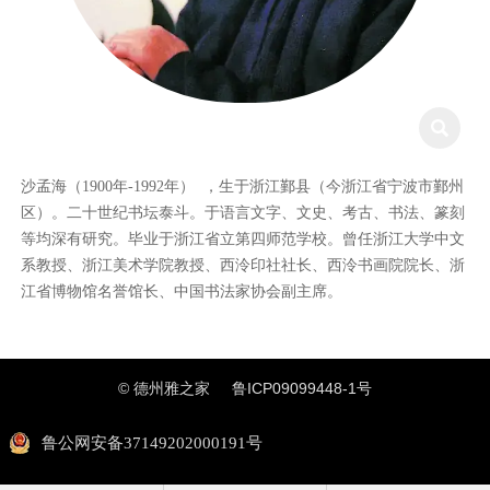

沙孟海（1900年-1992年） ，生于浙江鄞县（今浙江省宁波市鄞州
区）。二十世纪书坛泰斗。于语言文字、文史、考古、书法、篆刻
等均深有研究。毕业于浙江省立第四师范学校。曾任浙江大学中文
系教授、浙江美术学院教授、西泠印社社长、西泠书画院院长、浙
江省博物馆名誉馆长、中国书法家协会副主席。
© 德州雅之家
鲁ICP09099448-1号
鲁公网安备37149202000191号