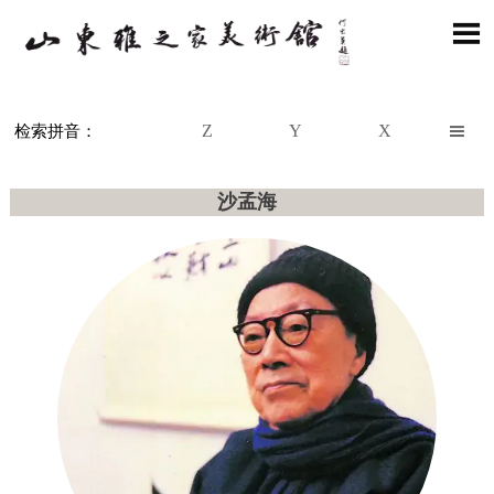

Z
Y
X

检索拼音：
沙孟海