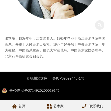

张立辰，1939年生，江苏沛县人。1965年毕业于浙江美术学院中国
画系、任职于人民美术出版社。1977年起任教于中央美术学院，现
为教授、中国画系主任。擅长大写意花鸟。中国美术家协会理事、
北京花鸟画研究会副会长。
© 德州雅之家
鲁ICP09099448-1号
鲁公网安备37149202000191号



首页
艺术家
联系我们