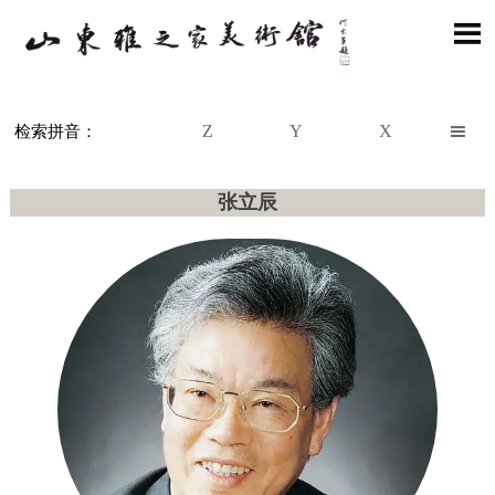

Z
Y
X

检索拼音：
张立辰