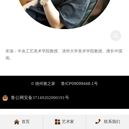

宋涤：中央工艺美术学院教授、清华大学美术学院教授。擅长中国
画。
© 德州雅之家
鲁ICP09099448-1号
鲁公网安备37149202000191号



首页
艺术家
联系我们