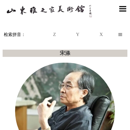

Z
Y
X

检索拼音：
宋涤