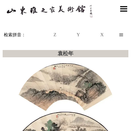

Z
Y
X

检索拼音：
袁松年