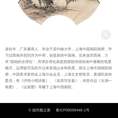

袁松年，广东番禺人，毕业于圣约翰大学，上海中国画院画师，学
习过西画并想到洋为中用，创造新的中国画。后来放弃西画，力
求“国画的合理化”，所谓合理化就是想摆脱传统绘画中僵硬的笔墨
模式，运用较写实的方法来表现山水和风景，曾任上海中国画院画
师，中国美术家协会上海分会会员，上海文史馆馆员，黄浦区政协
委员；有《抒情小唱诗集》、《名胜写生集》，传世作品《太湖一
角图》、《运菜图》等藏于上海中国画院。
© 德州雅之家
鲁ICP09099448-1号