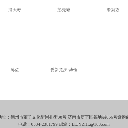
潘天寿
彭先诚
潘絜兹
溥佐
爱新觉罗·溥佺
地址：德州市董子文化街崇礼街38号 济南市历下区福地街866号紫麟
电话：0534-2381799 邮箱：LLJYZHL@163.com