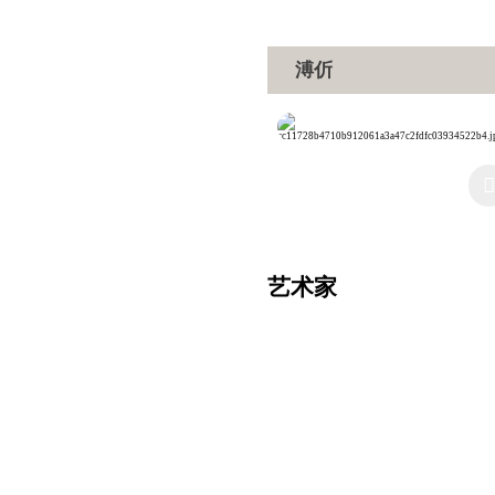
溥伒
艺术家