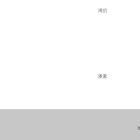
溥伒
潘素