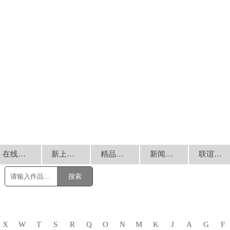
在线销售
新上书画
精品回放
新闻动态
联谊交流
搜索
X
W
T
S
R
Q
O
N
M
K
J
A
G
F