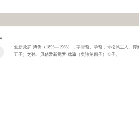
爱新觉罗·溥伒（1893—1966），字雪斋、学斋，号松风主人。

五子）之孙、贝勒爱新觉罗·载瀛（奕誴第四子）长子。