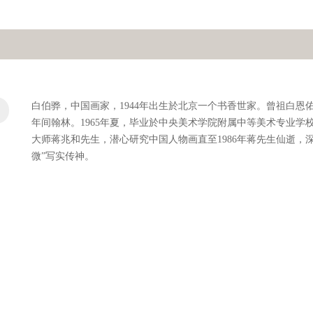
白伯骅，中国画家，1944年出生於北京一个书香世家。曾祖白恩

年间翰林。1965年夏，毕业於中央美术学院附属中等美术专业学校
大师蒋兆和先生，潜心研究中国人物画直至1986年蒋先生仙逝，
微”写实传神。