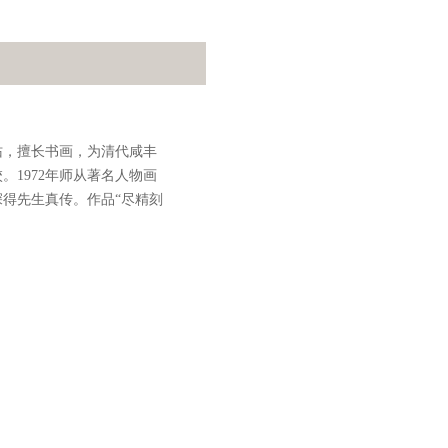
佑，擅长书画，为清代咸丰
。1972年师从著名人物画
深得先生真传。作品“尽精刻