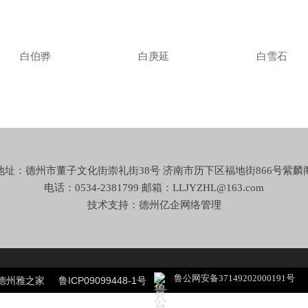
白伯骅
白庚延
白雪石
地址：德州市董子文化街崇礼街38号 济南市历下区福地街866号紫麟
电话：0534-2381799 邮箱：LLJYZHL@163.com
技术支持：德州亿企网络
管理
鲁公网安备37149202000191号
 德州雅之家
鲁ICP09099448-1号