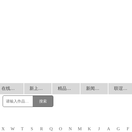
在线销售
新上书画
精品回放
新闻动态
联谊交流
搜索
X
W
T
S
R
Q
O
N
M
K
J
A
G
F