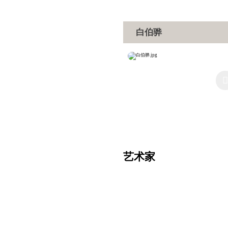
白伯骅
艺术家