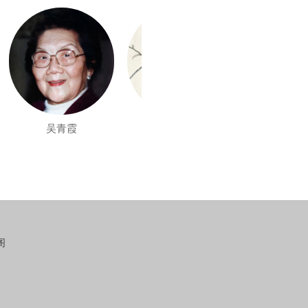
吴青霞
汪溶
王福庵
阁