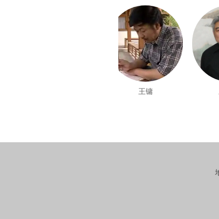
王雪涛
王镛
王文