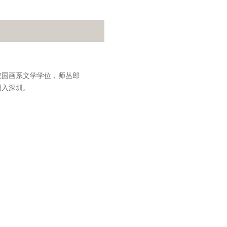
学院国画系文学学位，师丛郎
调入深圳。