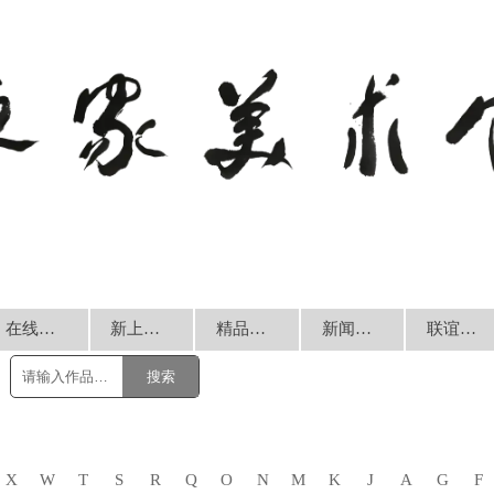
在线销售
新上书画
精品回放
新闻动态
联谊交流
搜索
X
W
T
S
R
Q
O
N
M
K
J
A
G
F