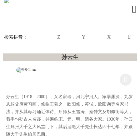

Z
Y
X

检索拼音：
孙云生

孙云生（1918—2000），又名家瑞，河北宁河人。家学渊源，九岁
从叔父启蒙习画，修临王羲之，欧阳修，苏轼，欧阳询等名家书
法，并从其母习诵近体诗。后师从王雪涛、秦仲文及胡佩衡等人，
着手勾勒古人名迹，并遍临宋、元、明、清各大家。1936年，孙云
生拜张大千之大风堂门下，其后追随大千先生长达四十七年，并跟
随大千先生旅居巴西。