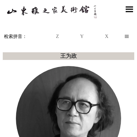

Z
Y
X

检索拼音：
王为政