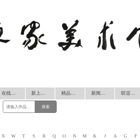
在线销售
新上书画
精品回放
新闻动态
联谊交流
搜索
X
W
T
S
R
Q
O
N
M
K
J
A
G
F