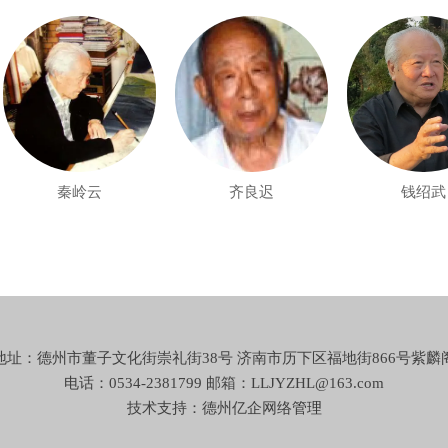
秦岭云
齐良迟
钱绍武
地址：德州市董子文化街崇礼街38号 济南市历下区福地街866号紫麟
电话：0534-2381799 邮箱：LLJYZHL@163.com
技术支持：德州亿企网络
管理