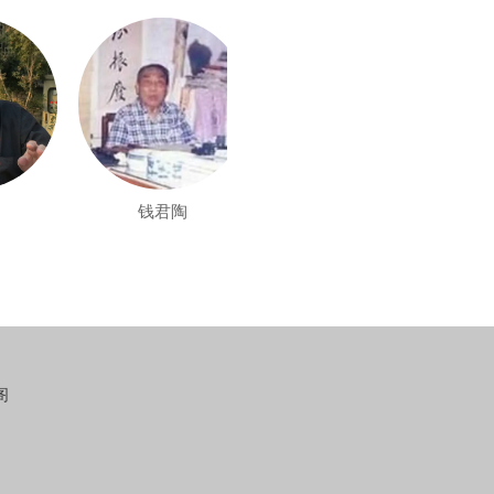
钱君陶
秦天柱
阁