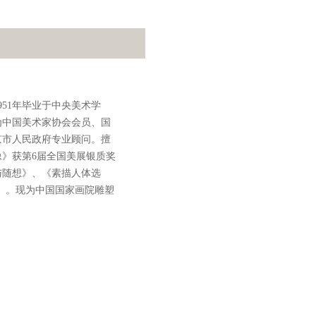
951年毕业于中央美术学
。为中国美术家协会会员、国
京市人民政府专业顾问。擅
》获第6届全国美展银质奖
与随想》、《素描人体选
》。现为中国国家画院雕塑