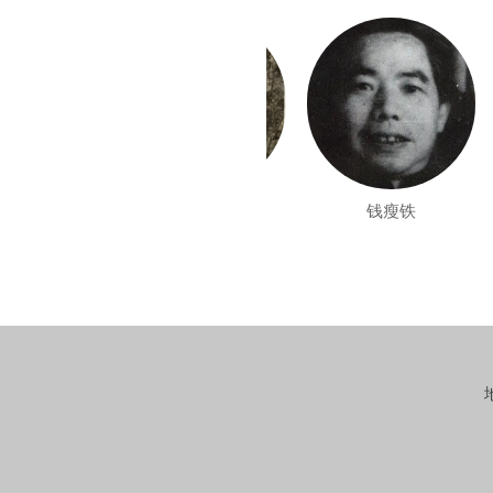
钱松岩
钱瘦铁