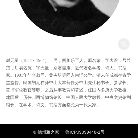

谢无量（1884～1964），男，四川乐至人。原名蒙，字大澄，号希
范，后易名沉，字无量，别署啬庵。近代著名学者、诗人、书法
家。1901年与李叔同、黄炎培等同入南洋公学。清末任成都存古学
堂监督。民国初期在孙中山大本营任孙中山先生秘书长、参议长、
黄埔军校教官等职。之后从事教育和著述，任国内多所大学教授。
建国后，历任川西博物馆馆长、中国人民大学教授、中央文史馆副
馆长。在学术、诗文、书法方面都允为一代大家。
© 德州雅之家
鲁ICP09099448-1号