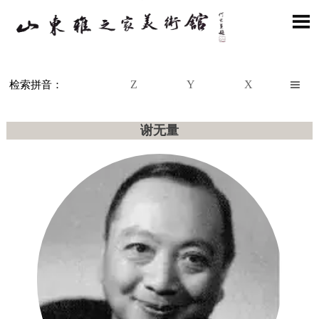

Z
Y
X

检索拼音：
谢无量