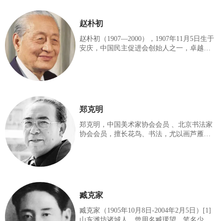
赵朴初
赵朴初（1907—2000），1907年11月5日生于
安庆，中国民主促进会创始人之一，卓越的
佛教领袖、杰出的书法家、著名的社会活动
家与伟大的爱国主义者。 早年从事佛教和社
会救济工作。1936年后参加抗日救亡活动，
曾任上海慈联会救济战区难民委员会常委，
负责收容工作，动员、组织青壮年参加新四
军。1939年参加宪政促进运动。1945年参与
郑克明
发起组织中国民主促进会。1949年9月出席中
国人民政治协商会议第一届全体会议。中华
郑克明，中国美术家协会会员 、北京书法家
人民共和国成立后，历任华东军政委员会民
协会会员，擅长花鸟、书法，尤以画芦雁著
政部副部长，华东生产救灾委员会副主任，
称于当今画坛。 郑克明（1932－2011年1月
中国作家协会理事，
17日） 字旭光，河北省文安县孙氏镇大三王
村人。现为中国美术家协会会员、北京书法
家协会会员。工山水、花鸟、书法，尤以画
芦雁著称于当今画坛。从小受其叔父郑润田
启蒙。1948年，在天津从师裴殿奎先生学习
臧克家
花鸟。1950年又拜花鸟画家张树臻为师，专
门攻画芦雁。张树臻取清代著名花鸟画家边
臧克家（1905年10月8日-2004年2月5日）[1]
寿民画芦雁之法，加以创新，在画芦雁方面
山东潍坊诸城人，曾用名臧瑗望，笔名少