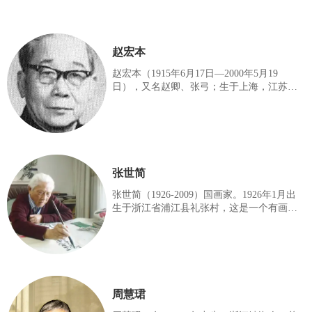
赵宏本
赵宏本（1915年6月17日—2000年5月19
日），又名赵卿、张弓；生于上海，江苏阜
宁人；中国现代著名连环画家，为上海连环
画“四大名旦”之一；自幼酷爱绘画，16岁正
式从艺；早在三十年代，他便在连环画界崭
露头角；解放前夕，作为中共地下党员的赵
宏本还组织和团结一批连环画作者与国民党
反动派作斗争，后致力于连环画的创作，为
张世简
新中国连环画事业的发展作出了不可磨灭的
贡献；他主要以编绘较多的侠义一类连环画
张世简（1926-2009）国画家。1926年1月出
吸引读者，老少皆宜；其主要作品有《孙悟
生于浙江省浦江县礼张村，这是一个有画家
空三打白骨精》（与钱笑呆合作）、《水浒
之乡美称的村子，叔父是中国著名的水墨画
一百零八将》、《小五义》、《七侠五义》
家和美术教育家张振铎先生（1908-1989），
等
堂兄张书旂先生（1900-1957）是中国近代著
名的花鸟画大师。还有几位伯父、兄长也都
擅长花鸟画。童年时代的张世简常常出现在
他们的画案旁，为他们磨墨理纸，直到看他
周慧珺
们画完为止。中央文史研究馆馆员、国画家