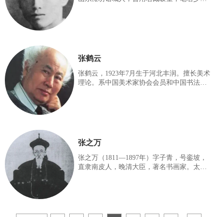
独树一帜，人称“芦雁经”。郑克明先生尊重
全、何嘉。山东大学知名校友，是闻一多的
传统，又师造化，所以不管在
学生，现代诗人，忠诚的爱国主义者，曾任
中国民主同盟盟员。全国人民代表大会第
二、三届代表，全国政协第五、六、七、八
届委员，第七、八届常务委员，中国作家协
会第一、二届理事，第三届理事、顾问，第
张鹤云
四届顾问，第五、六届名誉副主席，中国文
联第三、四届委员，第六、七届荣誉委员，
张鹤云，1923年7月生于河北丰润。擅长美术
中国诗歌学会会长。 曾任《诗刊》主编，他
理论。系中国美术家协会会员和中国书法家
的第一部诗集是《烙印》，主要讽刺诗集
协会会员，山东省文史馆馆员，山东画院艺
《宝贝儿》，文艺论文集《在文艺学习的
术顾问，山东省老年书画研究会名誉会长。
历任山东师范大学教授、山东省政协委员、
山东省文联委员、 山东省科普美协主席、山
东省高等院校书画家协会主席、山东画院艺
术顾问、山东东方艺术院书画艺术委员会艺
张之万
术顾问等。
张之万（1811—1897年）字子青，号銮坡，
直隶南皮人，晚清大臣，著名书画家。太子
太保张之洞堂兄。道光二十七年进士；同治
间，署河南巡抚，移督漕运，历江苏巡抚、
闽浙总督。光绪中，光绪八年，为兵部尚
书，后调刑部。十年，入值军机处，兼署吏
部尚书。后为协办大学土、体仁阁大学士、