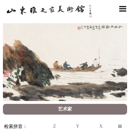

艺术家
Z
Y
X

检索拼音：