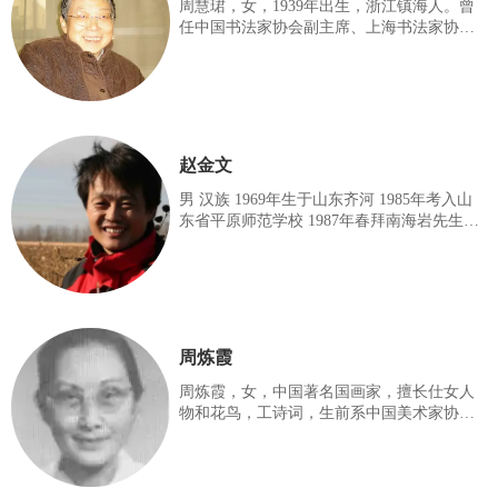
张世简同志因病于2009年12月4日在北京逝
周慧珺，女，1939年出生，浙江镇海人。曾
世，享年83岁。
任中国书法家协会副主席、上海书法家协会
主席，现为中国书法家协会顾问。 中国著名
书法家周慧珺，1962年 参加上海市青年宫书
法学习班。得到沈尹默、拱德邻、翁闿运等
著名书法家亲授。以节临米芾《蜀素贴》行
书入选由上海中国书法篆刻研究会成立后第
一次举办的上海市书法展览。
赵金文
男 汉族 1969年生于山东齐河 1985年考入山
东省平原师范学校 1987年春拜南海岩先生为
师，学习绘画 1990年考入山东德州师专艺术
系美术专业 1992年7月份分配至山东省禹城
市教师进修学校任教 1998年9月至2001年7月
进修于聊城大学美术系 2002年8月入北京画
院南海岩先生工作室进修北京职业画家 中国
美术家协会会员 中华书画家协会理事 民革中
周炼霞
央画院专职画家
周炼霞，女，中国著名国画家，擅长仕女人
物和花鸟，工诗词，生前系中国美术家协会
会员，上海中国书画院首批女画师之一。