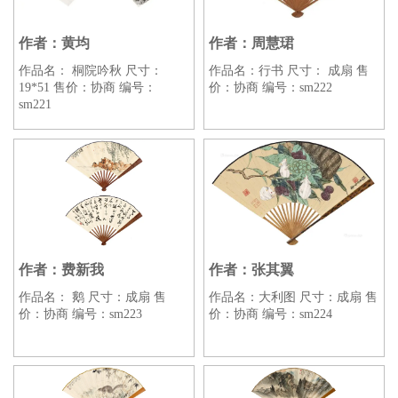
作者：黄均
作者：周慧珺
作品名： 桐院吟秋 尺寸：
作品名：行书 尺寸： 成扇 售
19*51 售价：协商 编号：
价：协商 编号：sm222
sm221
作者：费新我
作者：张其翼
作品名： 鹅 尺寸：成扇 售
作品名：大利图 尺寸：成扇 售
价：协商 编号：sm223
价：协商 编号：sm224