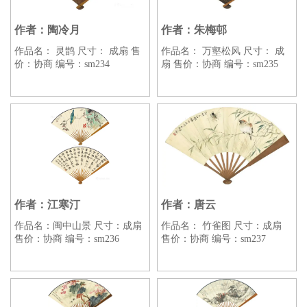
作者：陶冷月
作者：朱梅邨
作品名： 灵鹊 尺寸： 成扇 售
作品名： 万壑松风 尺寸： 成
价：协商 编号：sm234
扇 售价：协商 编号：sm235
作者：江寒汀
作者：唐云
作品名：闽中山景 尺寸：成扇
作品名： 竹雀图 尺寸：成扇
售价：协商 编号：sm236
售价：协商 编号：sm237