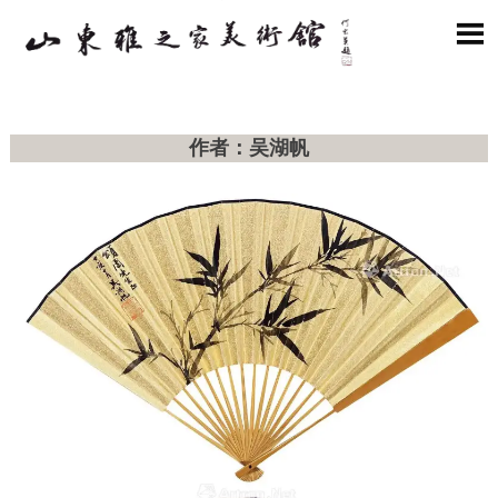

作者：吴湖帆