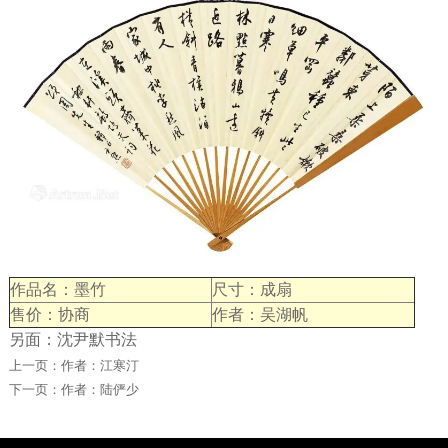
作品名：墨竹
尺寸：成扇
售价：协商
作者：吴湖帆
另面：沈尹默书法
上一页：
作者：江寒汀
下一页：
作者：陆俨少