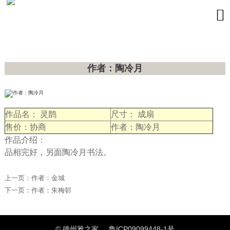

作者：陶冷月
作品名： 灵鹊
尺寸： 成扇
售价：协商
作者：陶冷月
作品介绍：
品相完好，另面陶冷月书法。
上一页：
作者：金城
下一页：
作者：朱梅邨
© 德州雅之家
鲁ICP09099448-1号