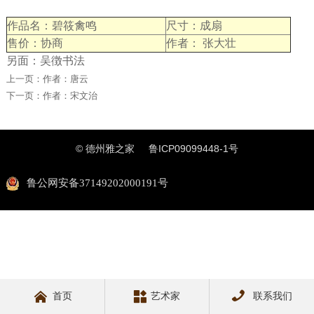
作品名：碧筱禽鸣
尺寸：成扇
售价：协商
作者： 张大壮
另面：吴徴书法
上一页：
作者：唐云
下一页：
作者：宋文治
© 德州雅之家
鲁ICP09099448-1号
鲁公网安备37149202000191号



首页
艺术家
联系我们