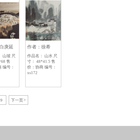
白庚延
作者：徐希
 山坡 尺
作品名： 山水 尺
*68 售
寸： 48*41.5 售
 编号：
价：协商 编号：
xs172
9
下一页
>