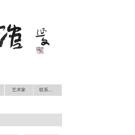
艺术家
联系我们