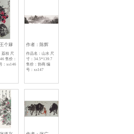
王个簃
作者：陈辉
荔枝 尺
作品名：山水 尺
46 售价：
寸：34.5*139.7
：xs146
售价：协商 编
号：xs147