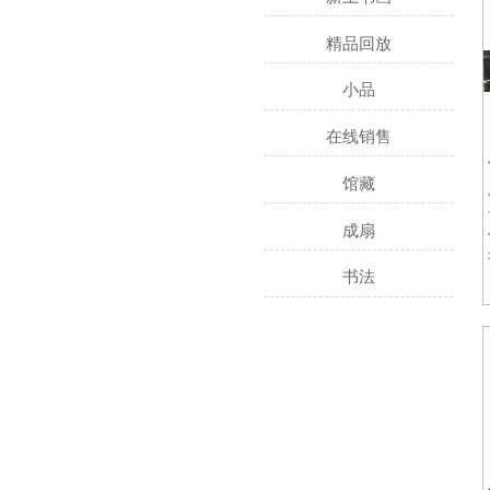
精品回放
小品
在线销售
馆藏
成扇
书法