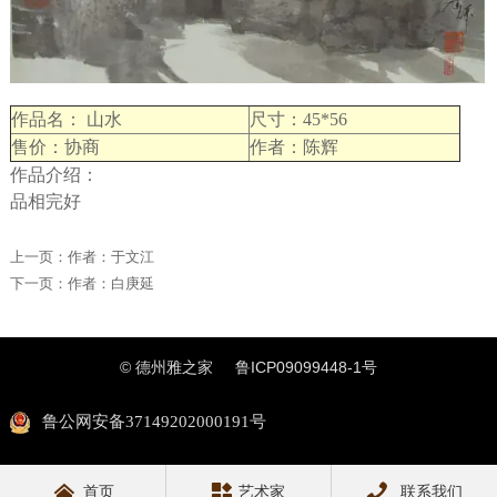
作品名： 山水
尺寸：45*56
售价：协商
作者：陈辉
作品介绍：
品相完好
上一页：
作者：于文江
下一页：
作者：白庚延
© 德州雅之家
鲁ICP09099448-1号
鲁公网安备37149202000191号



首页
艺术家
联系我们