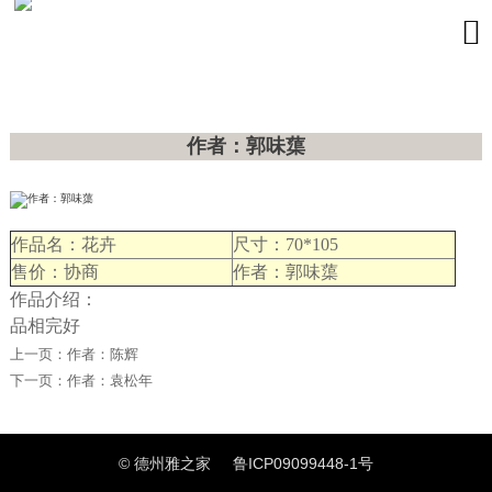

作者：郭味蕖
作品名：花卉
尺寸：70*105
售价：协商
作者：郭味蕖
作品介绍：
品相完好
上一页：
作者：陈辉
下一页：
作者：袁松年
© 德州雅之家
鲁ICP09099448-1号