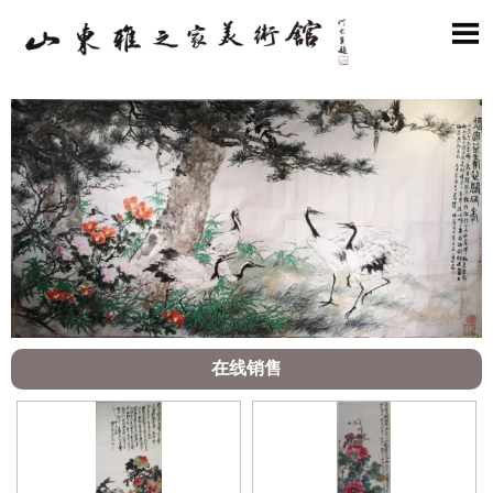

在线销售