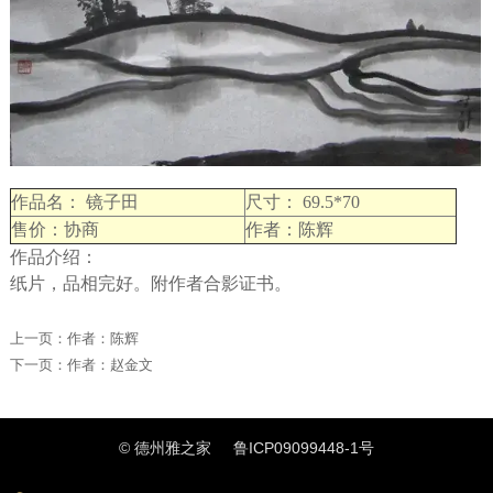
作品名： 镜子田
尺寸： 69.5*70
售价：协商
作者：陈辉
作品介绍：
纸片，品相完好。附作者合影证书。
上一页：
作者：陈辉
下一页：
作者：赵金文
© 德州雅之家
鲁ICP09099448-1号