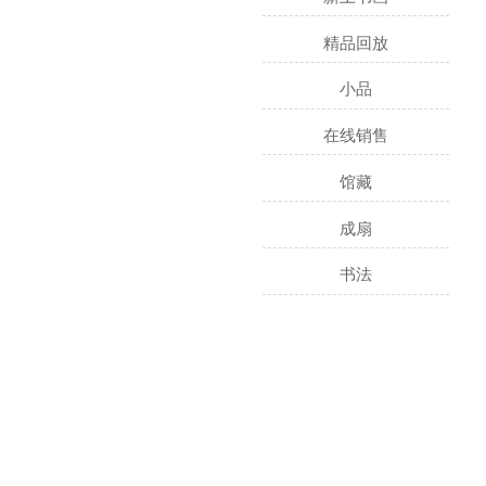
精品回放
小品
在线销售
馆藏
成扇
书法