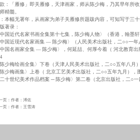
款：「雁修」即关雁修，天津画家，师从陈少梅，乃其早年所收
师精髓。
：本幅无署年，从画家为弟子关雁修所题跋内容，可知写于三十
版著录：
中国近代名家书画全集第十七集，陈少梅人物〉（香港，翰墨轩
中国近现代名家画集 — 陈少梅〉（人民美术出版社，二○○一年
中国名画家全集 — 陈少梅〉，何延喆、何厚今着（ 河北教育出
4
陈少梅绘画全集〉下卷（天津人民美术出版社，二○○五年八月）
陈少梅画集〉上卷（ 北京工艺美术出版社，二○○五年九月），
二十世纪美术作品档案 ─ 陈少梅〉第二卷（北京出版社，二○一
一页：
作者：溥佐
一页：
作者：王雪涛