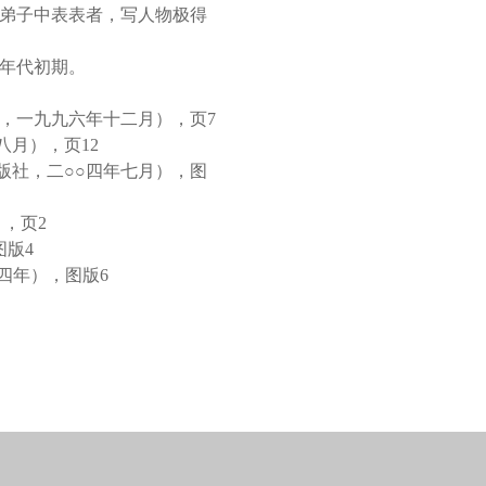
弟子中表表者，写人物极得
年代初期。
，一九九六年十二月），页7
八月），页12
版社，二○○四年七月），图
，页2
图版4
四年），图版6