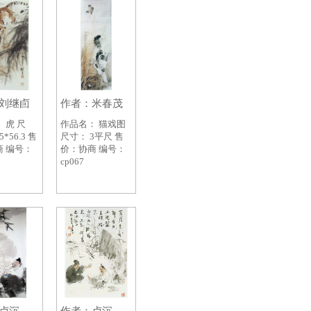
刘继卣
作者：米春茂
 虎 尺
作品名： 猫戏图
5*56.3 售
尺寸： 3平尺 售
 编号：
价：协商 编号：
cp067