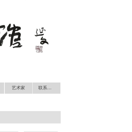
艺术家
联系我们