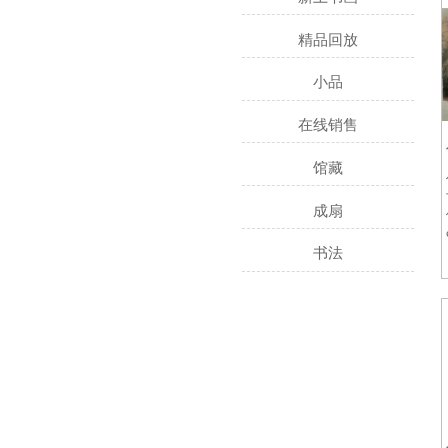
精品回放
小品
在线销售
馆藏
成扇
书法