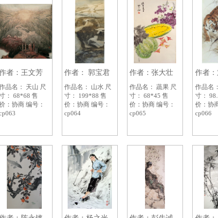
作者：王文芳
作者： 郭宝君
作者：张大壮
作者：
作品名： 天山 尺
作品名： 山水 尺
作品名： 蔬果 尺
作品名：
寸： 68*68 售
寸： 199*88 售
寸： 68*45 售
寸： 98.
价：协商 编号：
价：协商 编号：
价：协商 编号：
价：协商
cp063
cp064
cp065
cp066