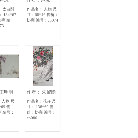
卢沉
作者：卢沉
 太白醉
作品名： 人物 尺
 134*67
寸：68*46 售价：
商 编
协商 编号：cp074
73
王明明
作者： 朱屺瞻
人物 尺
作品名：花卉 尺
*69 售
寸： 138*69 售
 编号：
价：协商 编号：
cp080