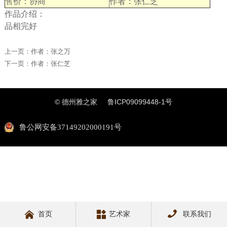
售价：协商
作者：张仁芝
作品介绍：
品相完好
上一页：
作者：张之万
下一页：
作者：张仁芝
© 德州雅之家
鲁ICP09099448-1号
鲁公网安备37149202000191号



首页
艺术家
联系我们