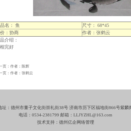
品名： 鱼
尺寸： 68*45
售价：协商
作者：张鹤云
品介绍：
相完好
一页：
作者：陈辉
一页：
作者：张鹤云
地址：德州市董子文化街崇礼街38号 济南市历下区福地街866号紫麟
电话：0534-2381799 邮箱：LLJYZHL@163.com
技术支持：德州亿企网络
管理