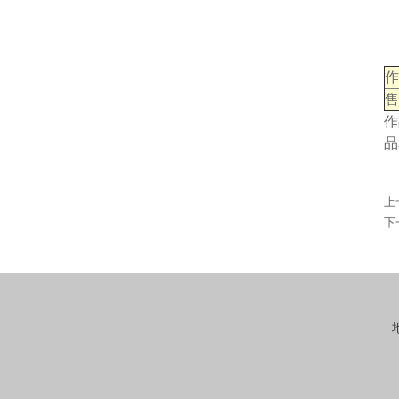
作
作
品
上
下