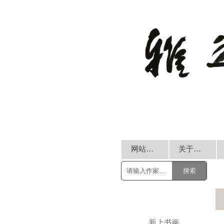
网站首页
关于我们
搜索
新上书画