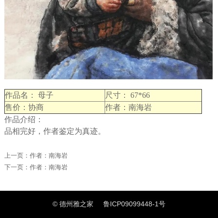
作品名： 母子
尺寸： 67*66
售价：协商
作者：南海岩
作品介绍：
品相完好，作者鉴定为真迹。
上一页：
作者：南海岩
下一页：
作者：南海岩
© 德州雅之家
鲁ICP09099448-1号