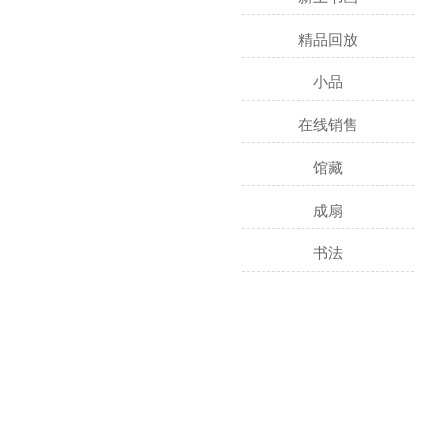
精品回放
小品
在线销售
馆藏
成扇
书法