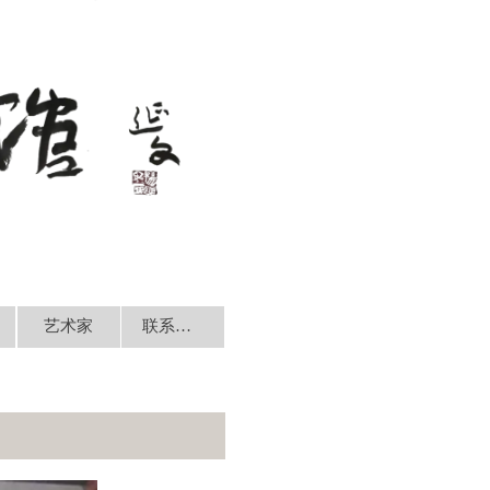
艺术家
联系我们