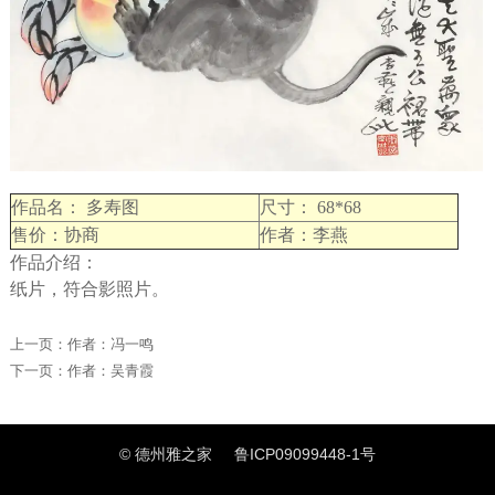
作品名： 多寿图
尺寸： 68*68
售价：协商
作者：李燕
作品介绍：
纸片，符合影照片。
上一页：
作者：冯一鸣
下一页：
作者：吴青霞
© 德州雅之家
鲁ICP09099448-1号