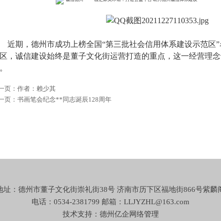
期，德州市成功上榜全国“第三批社会信用体系建设示范区”
区，诚信建设始终是董子文化街运营打造的重点，这一经营理念
。
一页：
作者：赖少其
一页：
书画笔会纪念**同志诞辰128周年
地址：德州市董子文化街崇礼街38号 济南市历下区福地街866号紫麟
电话：0534-2381799 邮箱：LLJYZHL@163.com
技术支持：德州亿企网络
管理