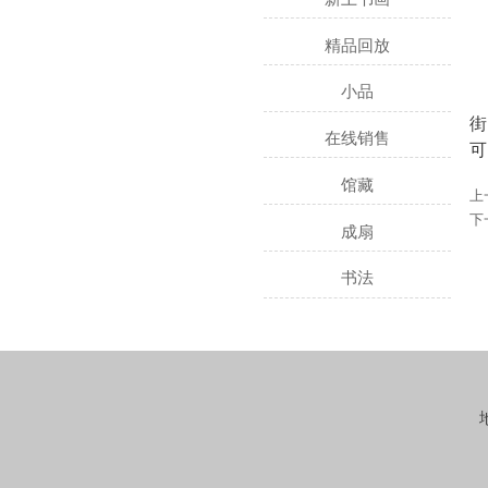
精品回放
小品
近
街
在线销售
可
馆藏
上
下
成扇
书法