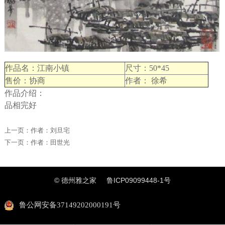
作品名：江南小镇
尺寸：50*45
售价：协商
作者： 徐希
作品介绍：
品相完好
上一页：
作者：刘旦宅
下一页：
作者：田世光
© 德州雅之家
鲁ICP09099448-1号
鲁公网安备37149202000191号