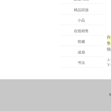
精品回放
小品
在线销售
作
馆藏
售
镜
成扇
上
书法
下