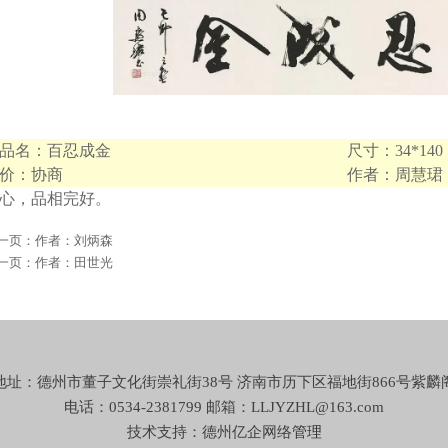
品名：百忍成金
尺寸：34*140
价：协商
作者：周慧珺
心，品相完好。
一页：
作者：刘炳森
一页：
作者：田世光
地址：德州市董子文化街崇礼街38号 济南市历下区福地街866号紫麟
电话：0534-2381799 邮箱：LLJYZHL@163.com
技术支持：德州亿企网络
管理