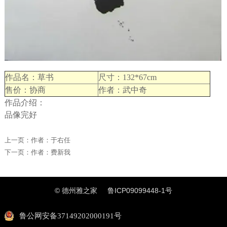
作品名：草书
尺寸：132*67cm
售价：协商
作者：武中奇
作品介绍：
品像完好
上一页：
作者：于右任
下一页：
作者：费新我
© 德州雅之家
鲁ICP09099448-1号
鲁公网安备37149202000191号