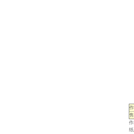
作
售
作
纸