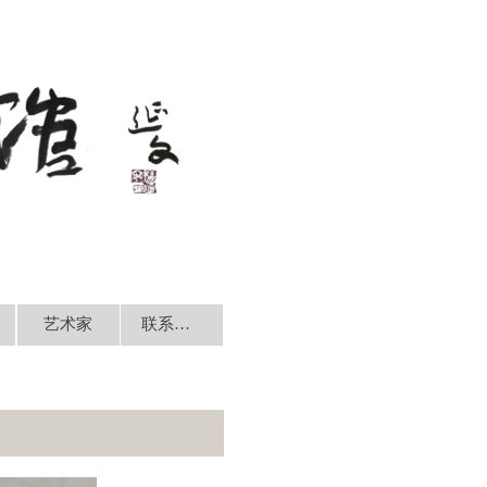
艺术家
联系我们