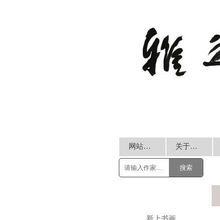
网站首页
关于我们
搜索
新上书画