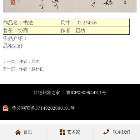
作品名：书法
尺寸： 32.2*43.6
售价：协商
作者：启功
作品介绍：
品相完好
上一页：
作者：启功
下一页：
作者：赵朴初
© 德州雅之家
鲁ICP09099448-1号
鲁公网安备37149202000191号



首页
艺术家
联系我们