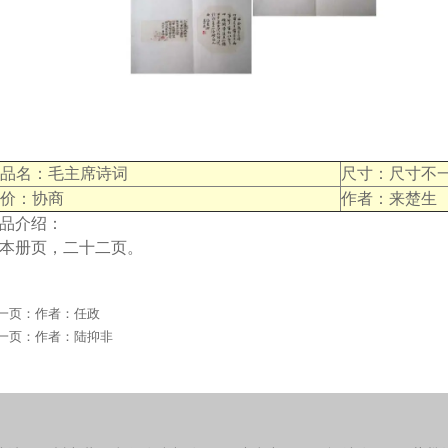
作品名：毛主席诗词
尺寸：尺寸不
售价：协商
作者：来楚生
品介绍：
本册页，二十二页。
一页：
作者：任政
一页：
作者：陆抑非