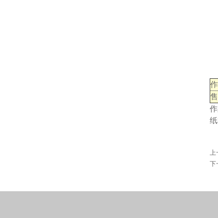
作
纸
上
下