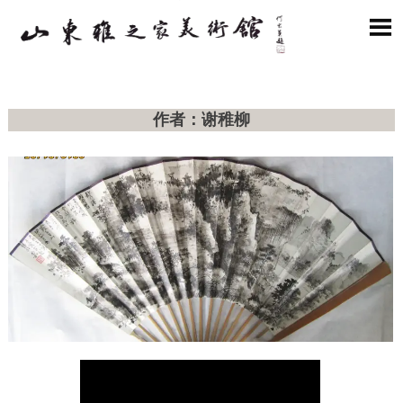

作者：谢稚柳