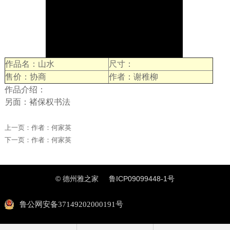
作品名：山水
尺寸：
售价：协商
作者：谢稚柳
作品介绍：
另面：褚保权书法
上一页：
作者：何家英
下一页：
作者：何家英
© 德州雅之家
鲁ICP09099448-1号
鲁公网安备37149202000191号